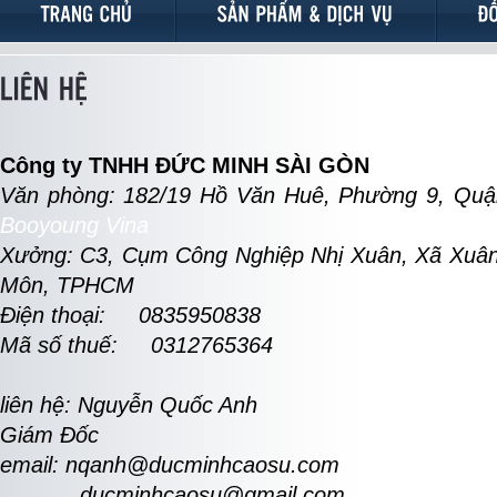
Công ty TNHH ĐỨC MINH SÀI GÒN
Văn phòng: 182/19 Hồ Văn Huê, Phường 9, Qu
Booyoung Vina
Xưởng: C3, Cụm Công Nghiệp Nhị Xuân, Xã Xuân
Môn, TPHCM
Điện thoại: 0835950838
Mã số thuế: 0312765364
liên hệ: Nguyễn Quốc Anh
Giám Đốc
email: nqanh@ducminhcaosu.com
ducminhcaosu@gmail.com