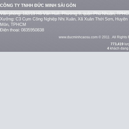
CÔNG TY TNHH ĐỨC MINH SÀI GÒN
Văn phòng: 182/19 Hồ Văn Huê, Phường 9, quận Phú Nhuận, TPH
Xưởng: C3 Cụm Công Nghiệp Nhị Xuân, Xã Xuân Thới Sơn, Huyện
Môn, TPHCM
Điện thoại: 0835950838
www.ducminhcaosu.com © 2011 . All Rights 
773,419
lượ
4
khách đang