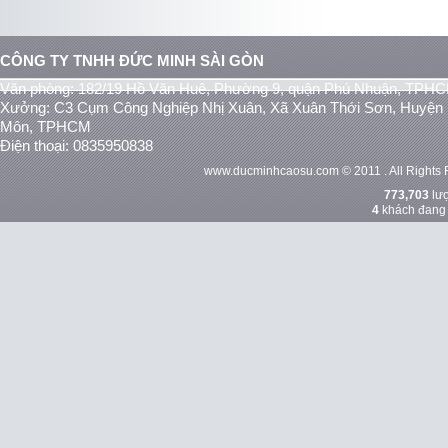
CÔNG TY TNHH ĐỨC MINH SÀI GÒN
Văn phòng: 182/19 Hồ Văn Huê, Phường 9, quận Phú Nhuận, TPH
Xưởng: C3 Cụm Công Nghiệp Nhị Xuân, Xã Xuân Thới Sơn, Huyện
Môn, TPHCM
Điện thoại: 0835950838
www.ducminhcaosu.com © 2011 . All Rights 
773,703
lượ
4
khách đang